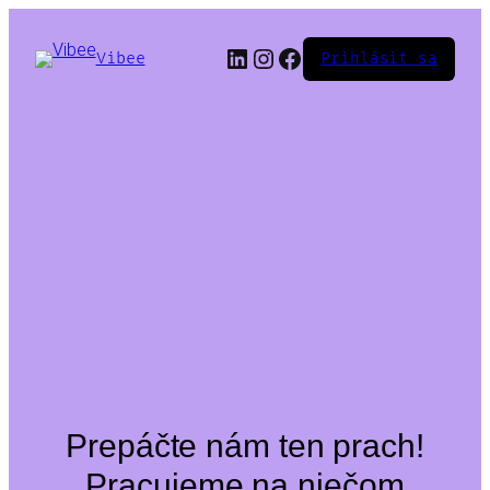
LinkedIn
Instagram
Facebook
Vibee
Prihlásiť sa
Prepáčte nám ten prach!
Pracujeme na niečom