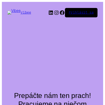
LinkedIn
Instagram
Facebook
Vibee
Prihlásiť sa
Prepáčte nám ten prach!
Pracujeme na niečom